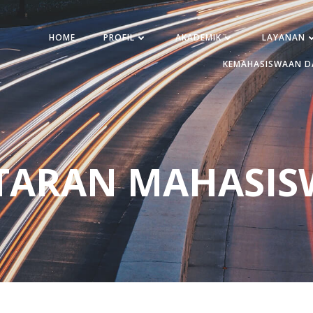
HOME
PROFIL
AKADEMIK
LAYANAN
KEMAHASISWAAN D
TARAN MAHASIS