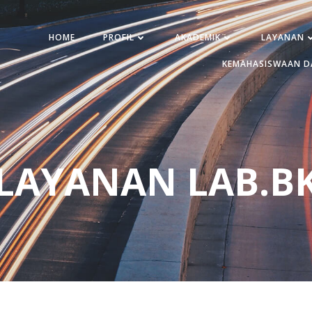
HOME
PROFIL
AKADEMIK
LAYANAN
KEMAHASISWAAN D
LAYANAN LAB.B